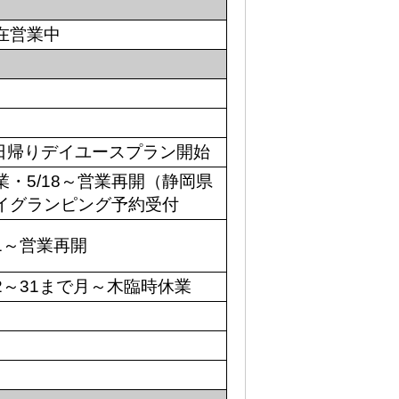
現在営業中
業・日帰りデイユースプラン開始
業・5/18～営業再開（静岡県
デイグランピング予約受付
21～営業再開
22～31まで月～木臨時休業