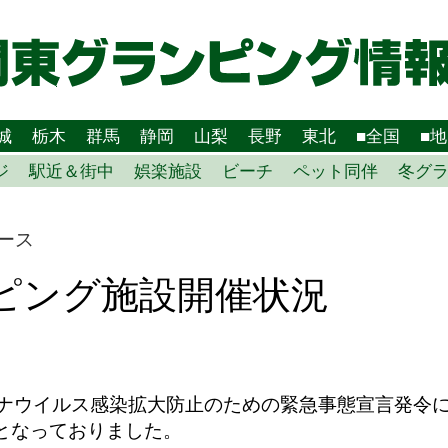
城
栃木
群馬
静岡
山梨
長野
東北
■全国
■
ジ
駅近＆街中
娯楽施設
ビーチ
ペット同伴
冬グ
ース
ンピング施設開催状況
ロナウイルス感染拡大防止のための緊急事態宣言発令
となっておりました。