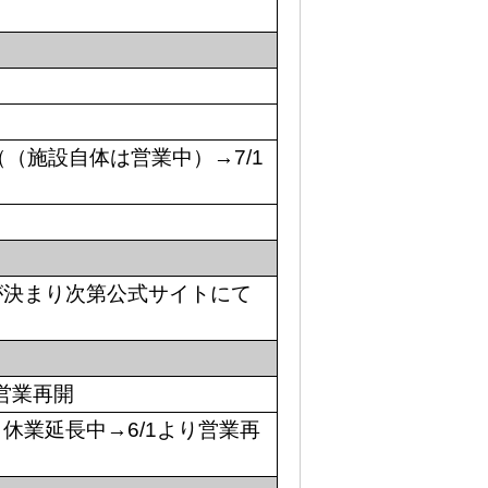
（（施設自体は営業中）→7/1
が決まり次第公式サイトにて
～営業再開
業・休業延長中→6/1より営業再