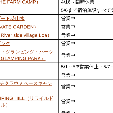
 FARM CAMP）
4/16～臨時休業
5/6まで宿泊施設すべ
ゾート花山水
営業中
TE GARDEN）
営業中
side village Loa）
営業中
ピング
営業中
ド・グランピング・パーク
営業中
 GLAMPING PARK）
5/1～5/6営業休止・5/
ト
営業中
camp（チクラウミベースキャン
営業中
LAMPING HILL（リワイルド
営業中
ヒル）