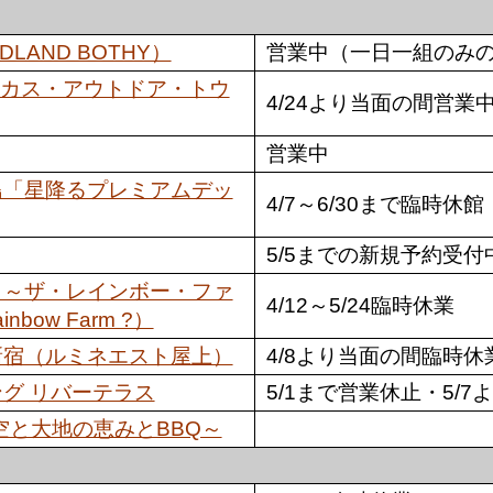
LAND BOTHY）
営業中（一日一組のみ
yo（サーカス・アウトドア・トウ
4/24より当面の間営業
営業中
島「星降るプレミアムデッ
4/7～6/30まで臨時休館
5/5までの新規予約受付
ク～ザ・レインボー・ファ
4/12～5/24臨時休業
inbow Farm ?）
新宿（ルミネエスト屋上）
4/8より当面の間臨時休
グ リバーテラス
5/1まで営業休止・5/
空と大地の恵みとBBQ～