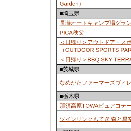
Garden）
■埼玉県
長瀞オートキャンプ場グラ
PICA秩父
＜日帰り＞アウトドア・ス
（OUTDOOR SPORTS PA
＜日帰り＞BBQ SKY TER
■茨城県
なめがたファーマーズヴィ
■栃木県
那須高原TOWAピュアコテ
ツインリンクもてぎ 森と星