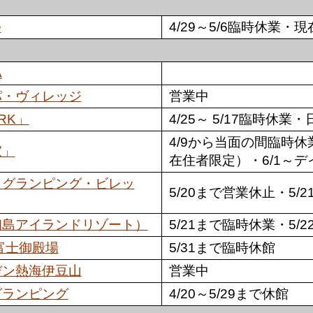
e
4/29～5/6臨時休業・
A
パ・ヴィレッジ
営業中
RK」
4/25～ 5/17臨時休
4/9から当面の間臨時休
家」
在住者限定）・6/1～
フフ・グランピング・ビレッ
5/20まで営業休止・5/
初島アイランドリゾート）
5/21まで臨時休業・5/
富士御殿場
5/31まで臨時休館
デン熱海伊豆山
営業中
グランピング
4/20～5/29まで休館