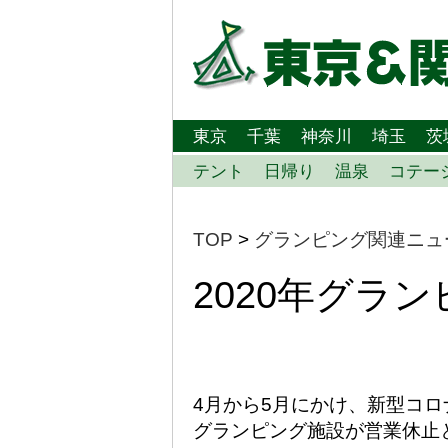
東京
千葉
神奈川
埼玉
茨
テント
日帰り
温泉
コテー
TOP
>
グランピング関連ニュ
2020年グラ
4月から5月にかけ、新型コ
グランピング施設が営業休止