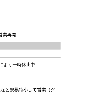
1営業再開
により一時休止中
休止など規模縮小して営業（グ