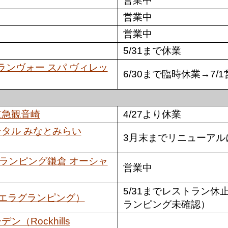
営業中
営業中
営業中
5/31まで休業
ge（グランヴォー スパ ヴィレッ
6/30まで臨時休業→7/
京急観音崎
4/27より休業
タル みなとみらい
3月末までリニューアル
グランピング鎌倉 オーシャ
営業中
5/31までレストラン
（リビエラグランピング）
ランピング未確認）
（Rockhills