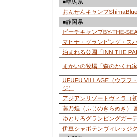
■群馬県
おんせんキャンプShimaBlu
■静岡県
ビーチキャンプBY-THE-SE
マヒナ・グランピング・ス
泊まれる公園「INN THE PA
まかいの牧場「森のかくれ
UFUFU VILLAGE（ウ
ジ）
アジアンリゾートヴィラ（
藤乃煌（ふじのきらめき） 
ゆとりろグランピングガー
伊豆シャボテンヴィレッジ