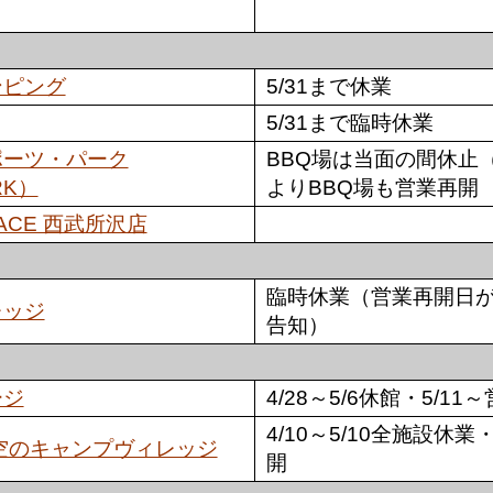
ンピング
5/31まで休業
5/31まで臨時休業
ポーツ・パーク
BBQ場は当面の間休止
RK）
よりBBQ場も営業再開
RACE 西武所沢店
臨時休業（営業再開日
レッジ
告知）
ージ
4/28～5/6休館・5/11
4/10～5/10全施設休
空のキャンプヴィレッジ
開