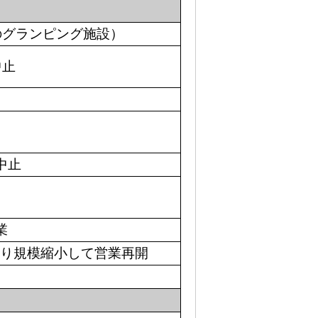
のグランピング施設）
中止
中止
業
7より規模縮小して営業再開