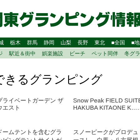
城
栃木
群馬
静岡
山梨
長野
東北
■全国
■
ジ
駅近＆街中
娯楽施設
ビーチ
ペット同伴
冬グ
できるグランピング
プライベートガーデン ザ
Snow Peak FIELD SUIT
ウエスト
HAKUBA KITAONE K…
ドームテントを含むグラ
スノーピークがプロデュ