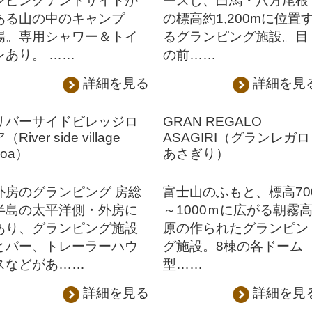
ンピングテントサイトが
ースし、白馬・八方尾根
ある山の中のキャンプ
の標高約1,200mに位置
場。専用シャワー＆トイ
るグランピング施設。目
レあり。 ……
の前……
詳細を見る
詳細を見
リバーサイドビレッジロ
GRAN REGALO
（River side village
ASAGIRI（グランレガロ
Loa）
あさぎり）
外房のグランピング 房総
富士山のふもと、標高70
半島の太平洋側・外房に
～1000ｍに広がる朝霧
あり、グランピング施設
原の作られたグランピン
とバー、トレーラーハウ
グ施設。8棟の各ドーム
スなどがあ……
型……
詳細を見る
詳細を見