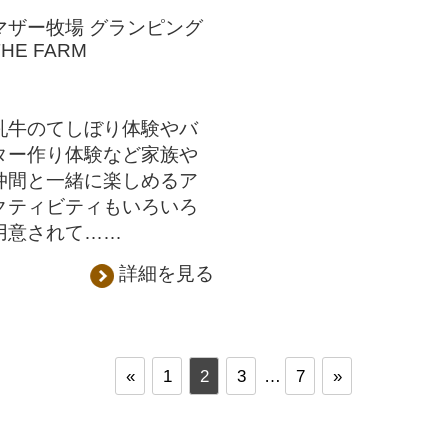
マザー牧場 グランピング
THE FARM
乳牛のてしぼり体験やバ
ター作り体験など家族や
仲間と一緒に楽しめるア
クティビティもいろいろ
用意されて……
詳細を見る
«
1
2
3
…
7
»