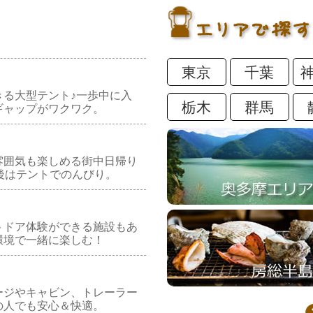
東京
千葉
きる大型テント♪一歩中に入
栃木
群馬
ギャップがワクワク。
雰囲気も楽しめる街中日帰り
後はテントでのんびり。
トドア体験ができる施設もあ
環境で一緒に楽しむ！
ージやキャビン、トレーラー
の人でも安心＆快適。