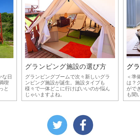
グランピング施設の選び方
グ
かな日
グランピングブームで次々新しいグラ
＜準
満喫
ンピング施設が誕生。施設タイプも
は？
っと
様々で一体どこに行けばいいのか悩ん
がで
じゃいますよね。
も聞い