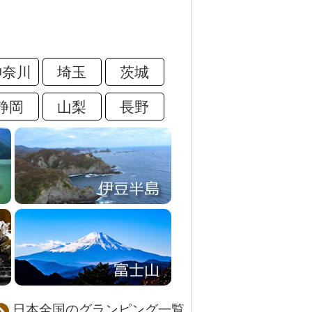
神奈川
埼玉
茨城
静岡
山梨
長野
奥多摩
伊豆半島
房総半島
富士山
日本全国のグランピング一覧