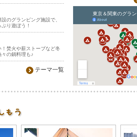
併設のグランピング施設で、
っぷり遊ぼう！
い！焚火や薪ストーブなど冬
熱々の鍋料理も♪
テーマ一覧