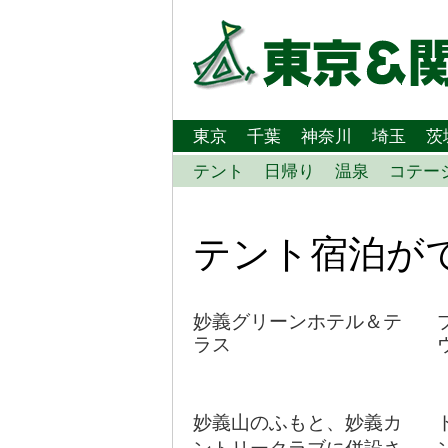
東京
千葉
神奈川
埼玉
茨
テント
日帰り
温泉
コテー
テント宿泊が
妙義グリーンホテル＆テ
ラス
妙義山のふもと、妙義カ