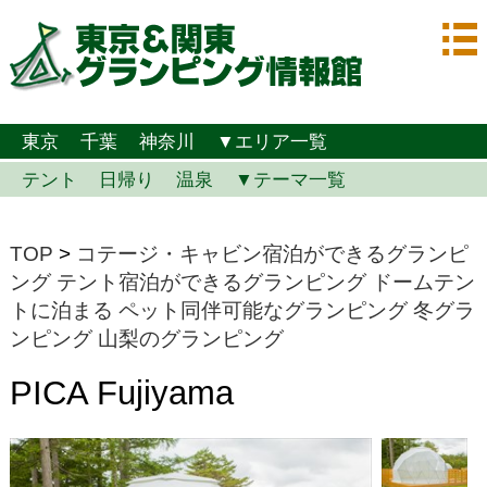
東京
千葉
神奈川
▼エリア一覧
テント
日帰り
温泉
▼テーマ一覧
TOP
>
コテージ・キャビン宿泊ができるグランピ
ング
テント宿泊ができるグランピング
ドームテン
トに泊まる
ペット同伴可能なグランピング
冬グラ
ンピング
山梨のグランピング
PICA Fujiyama