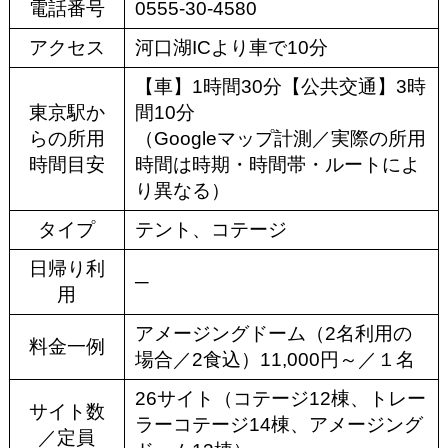
電話番号
0555-30-4580
アクセス
河口湖ICより車で10分
【車】1時間30分【公共交通】3時
東京駅か
間10分
らの所用
（Googleマップ計測／実際の所用
時間目安
時間は時期・時間帯・ルートによ
り異なる）
タイプ
テント、コテージ
日帰り利
─
用
アメージングドーム（2名利用の
料金一例
場合／2食込）11,000円～／１名
26サイト（コテージ12棟、トレー
サイト数
ラーコテージ14棟、アメージング
／定員