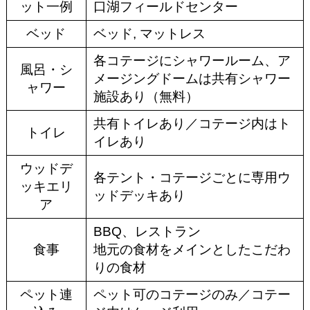
ット一例
口湖フィールドセンター
ベッド
ベッド, マットレス
各コテージにシャワールーム、ア
風呂・シ
メージングドームは共有シャワー
ャワー
施設あり（無料）
共有トイレあり／コテージ内はト
トイレ
イレあり
ウッドデ
各テント・コテージごとに専用ウ
ッキエリ
ッドデッキあり
ア
BBQ、レストラン
食事
地元の食材をメインとしたこだわ
りの食材
ペット連
ペット可のコテージのみ／コテー