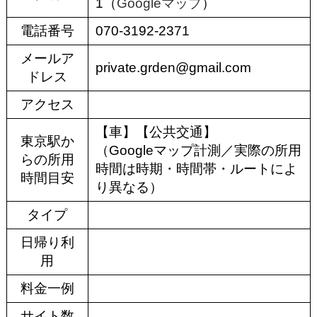
1（
Googleマップ
）
電話番号
070-3192-2371
メールア
private.grden@gmail.com
ドレス
アクセス
【車】【公共交通】
東京駅か
（Googleマップ計測／実際の所用
らの所用
時間は時期・時間帯・ルートによ
時間目安
り異なる）
タイプ
日帰り利
用
料金一例
サイト数