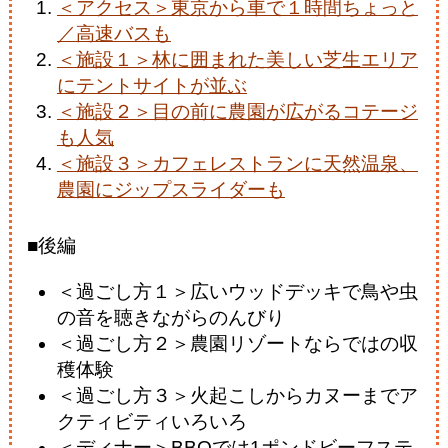
＜アクセス＞東京から車で１時間ちょっと
／高速バスも
＜施設１＞林に囲まれた美しい芝生エリア
にテントサイトが並ぶ
＜施設２＞目の前に農園が広がるコテージ
も人気
＜施設３＞カフェレストランに天然温泉、
農園にジップスライダーも
■後編
＜過ごし方１＞広いウッドデッキで鳥や虫
の音を聴きながらのんびり
＜過ごし方２＞農園リゾートならではの収
穫体験
＜過ごし方３＞火起こしからカヌーまでア
クティビティいろいろ
＜ディナー＞BBQでは1ポンドビーフステ