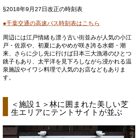
§2018年9月27日改正の時刻表
●千葉交通の高速バス時刻表はこちら
周辺には江戸情緒も漂う古い街並みが人気の小江
戸・佐原や、初夏にあやめが咲き誇る水郷・潮
来、さらに少し先に行けば日本三大漁港のひとつ
銚子もあり、太平洋を見下ろしながら浸かれる温
泉施設やイワシ料理で人気のお店などもありま
す。
＜施設１＞林に囲まれた美しい芝
生エリアにテントサイトが並ぶ