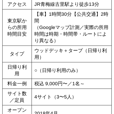
アクセス
JR青梅線古里駅より徒歩13分
【車】1時間30分【公共交通】2時
東京駅か
間
らの所用
（Googleマップ計測／実際の所用
時間目安
時間は時期・時間帯・ルートによ
り異なる）
ウッドデッキ＋タープ（日帰り利
タイプ
用）
日帰り利
○（日帰り利用のみ）
用
料金一例
税込 9,000円〜／1名～
サイト数
4サイト（3〜5人）
／定員
オープン
2018年4月