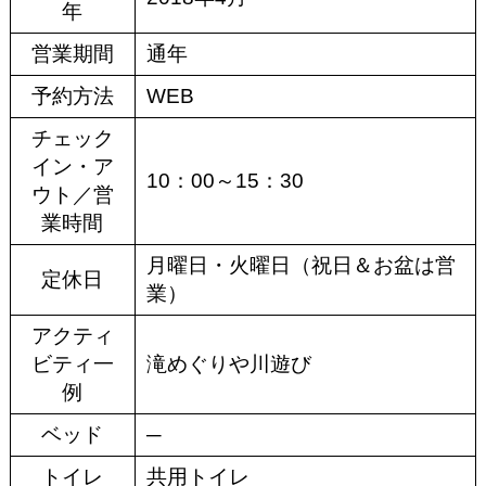
年
営業期間
通年
予約方法
WEB
チェック
イン・ア
10：00～15：30
ウト／営
業時間
月曜日・火曜日（祝日＆お盆は営
定休日
業）
アクティ
ビティ一
滝めぐりや川遊び
例
ベッド
─
トイレ
共用トイレ