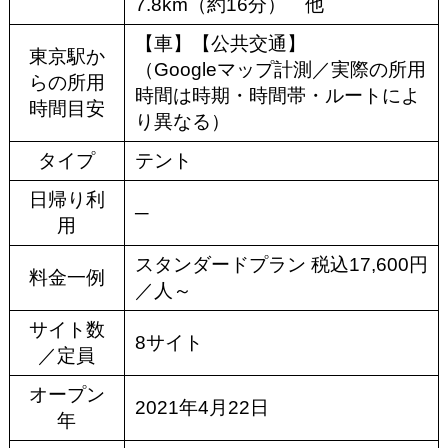
7.8km（約16分） 他
【車】【公共交通】
東京駅か
（Googleマップ計測／実際の所用
らの所用
時間は時期・時間帯・ルートによ
時間目安
り異なる）
タイプ
テント
日帰り利
─
用
スタンダードプラン 税込17,600円
料金一例
／人～
サイト数
8サイト
／定員
オープン
2021年4月22日
年